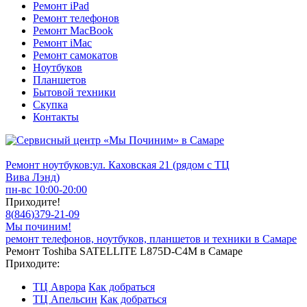
Ремонт iPad
Ремонт телефонов
Ремонт MacBook
Ремонт iMac
Ремонт самокатов
Ноутбуков
Планшетов
Бытовой техники
Скупка
Контакты
Ремонт ноутбуков:
ул. Каховская 21 (рядом с ТЦ
Вива Лэнд)
пн-вс 10:00-20:00
Приходите!
8
(
846
)
379-21-09
Мы починим!
ремонт телефонов, ноутбуков, планшетов и техники в Самаре
Ремонт Toshiba SATELLITE L875D-C4M в Самаре
Приходите:
ТЦ Аврора
Как добраться
ТЦ Апельсин
Как добраться