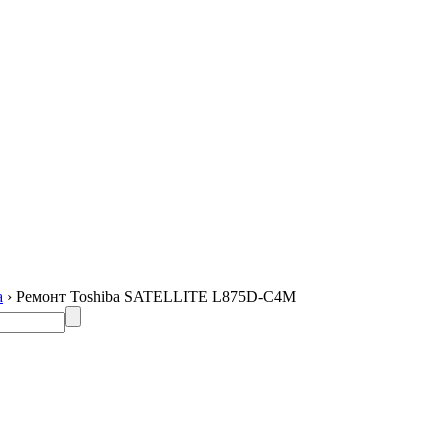
a
› Ремонт Toshiba SATELLITE L875D-C4M