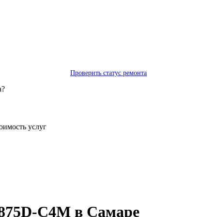
Проверить статус ремонта
а?
тоимость услуг
L875D-C4M в Самаре