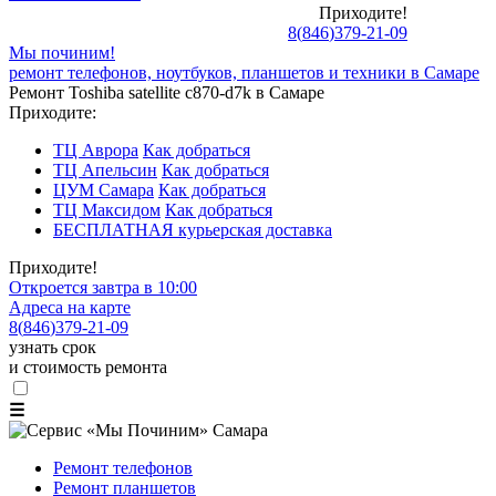
Приходите!
8
(
846
)
379-21-09
Мы починим!
ремонт телефонов, ноутбуков, планшетов и техники в Самаре
Ремонт Toshiba satellite c870-d7k в Самаре
Приходите:
ТЦ Аврора
Как добраться
ТЦ Апельсин
Как добраться
ЦУМ Самара
Как добраться
ТЦ Максидом
Как добраться
БЕСПЛАТНАЯ курьерская доставка
Приходите!
Откроется завтра в 10:00
Адреса на карте
8
(
846
)
379-21-09
узнать срок
и стоимость ремонта
☰
Ремонт телефонов
Ремонт планшетов