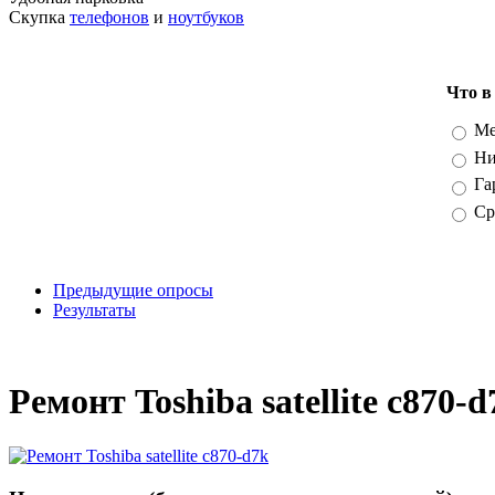
Скупка
телефонов
и
ноутбуков
Что в
Вари
Ме
Ни
Га
Ср
Предыдущие опросы
Результаты
_
Ремонт Toshiba satellite c870-