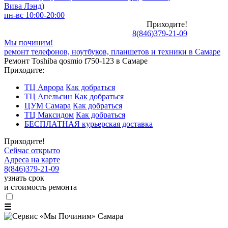
Вива Лэнд)
пн-вс 10:00-20:00
Приходите!
8
(
846
)
379-21-09
Мы починим!
ремонт телефонов, ноутбуков, планшетов и техники в Самаре
Ремонт Toshiba qosmio f750-123 в Самаре
Приходите:
ТЦ Аврора
Как добраться
ТЦ Апельсин
Как добраться
ЦУМ Самара
Как добраться
ТЦ Максидом
Как добраться
БЕСПЛАТНАЯ курьерская доставка
Приходите!
Сейчас открыто
Адреса на карте
8
(
846
)
379-21-09
узнать срок
и стоимость ремонта
☰