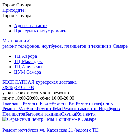
Город: Самара
Приходите:
Город: Самара
Адреса на карте
Проверить статус ремонта
Мы починим!
ремонт телефонов, ноутбуков, планшетов и техники в Самаре
ТЦ Аврора
ТЦ Максидом
ТЦ Апельсин
ЦУМ Самара
БЕСПЛАТНАЯ курьерская доставка
8
(
846
)
379-21-09
узнать срок и стоимость ремонта
пн-пт 10:00-20:00, сб-вс 10:00-20:00
Главная
Ремонт iPhone
Ремонт iPad
Ремонт телефонов
Ремонт MacBook
Ремонт iMac
Ремонт самокатов
Ноутбуков
Планшетов
Бытовой техники
Скупка
Контакты
Ремонт ноутбуков:
ул. Каховская 21 (рядом с ТЦ