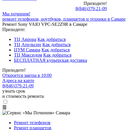
Приходите!
8
(
846
)
379-21-09
Мы починим!
ремонт телефонов, ноутбуков, планшетов и техники в Самаре
Ремонт Sony VAIO VPC-SE2Z9R в Самаре
Приходите:
ТЦ Аврора
Как добраться
ТЦ Апельсин
Как добраться
ЦУМ Самара
Как добраться
ТЦ Максидом
Как добраться
БЕСПЛАТНАЯ курьерская доставка
Приходите!
Откроется завтра в 10:00
Адреса на карте
8
(
846
)
379-21-09
узнать срок
и стоимость ремонта
☰
Ремонт телефонов
Ремонт планшетов