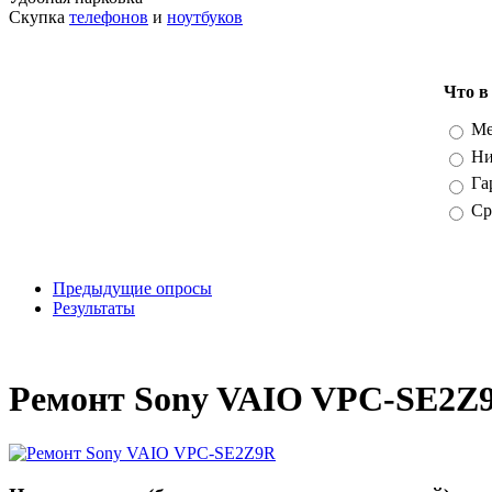
Скупка
телефонов
и
ноутбуков
Что в
Вари
Ме
Ни
Га
Ср
Предыдущие опросы
Результаты
_
Ремонт Sony VAIO VPC-SE2Z9