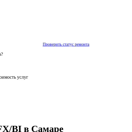
Проверить статус ремонта
а?
тоимость услуг
X/BI в Самаре