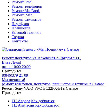
Ремонт iPad
Ремонт телефонов
Ремонт MacBook
Ремонт iMac
Ремонт самокатов
Ноутбуков
Планшетов
Бытовой техники
Скупка
Контакты
Ремонт ноутбуков:
ул. Каховская 21 (рядом с ТЦ
Вива Лэнд)
пн-вс 10:00-20:00
Приходите!
8
(
846
)
379-21-09
Мы починим!
ремонт телефонов, ноутбуков, планшетов и техники в Самаре
Ремонт Sony VAIO VPC-EC22FX/BI в Самаре
Приходите:
ТЦ Аврора
Как добраться
ТЦ Апельсин
Как добраться