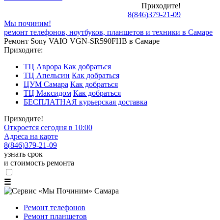
Приходите!
8
(
846
)
379-21-09
Мы починим!
ремонт телефонов, ноутбуков, планшетов и техники в Самаре
Ремонт Sony VAIO VGN-SR590FHB в Самаре
Приходите:
ТЦ Аврора
Как добраться
ТЦ Апельсин
Как добраться
ЦУМ Самара
Как добраться
ТЦ Максидом
Как добраться
БЕСПЛАТНАЯ курьерская доставка
Приходите!
Откроется сегодня в 10:00
Адреса на карте
8
(
846
)
379-21-09
узнать срок
и стоимость ремонта
☰
Ремонт телефонов
Ремонт планшетов