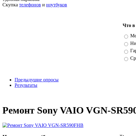
Скупка
телефонов
и
ноутбуков
Что в
Вари
Ме
Ни
Га
Ср
Предыдущие опросы
Результаты
_
Ремонт Sony VAIO VGN-SR59