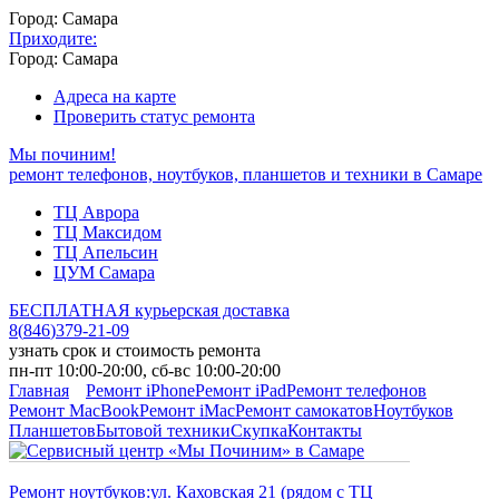
Город: Самара
Приходите:
Город: Самара
Адреса на карте
Проверить статус ремонта
Мы починим!
ремонт телефонов, ноутбуков, планшетов и техники в Самаре
ТЦ Аврора
ТЦ Максидом
ТЦ Апельсин
ЦУМ Самара
БЕСПЛАТНАЯ курьерская доставка
8
(
846
)
379-21-09
узнать срок и стоимость ремонта
пн-пт 10:00-20:00, сб-вс 10:00-20:00
Главная
Ремонт iPhone
Ремонт iPad
Ремонт телефонов
Ремонт MacBook
Ремонт iMac
Ремонт самокатов
Ноутбуков
Планшетов
Бытовой техники
Скупка
Контакты
Ремонт ноутбуков:
ул. Каховская 21 (рядом с ТЦ