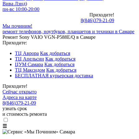
Вива Лэнд)
пн-вс 10:00-20:00
Приходите!
8
(
846
)
379-21-09
Мы починим!
ремонт телефонов, ноутбуков, планшетов и техники в Самаре
Ремонт Sony VAIO VGN-P588E/Q в Самаре
Приходите:
ТЦ Аврора
Как добраться
ТЦ Апельсин
Как добраться
ЦУМ Самара
Как добраться
ТЦ Максидом
Как добраться
БЕСПЛАТНАЯ курьерская доставка
Приходите!
Сейчас открыто
Адреса на карте
8
(
846
)
379-21-09
узнать срок
и стоимость ремонта
☰