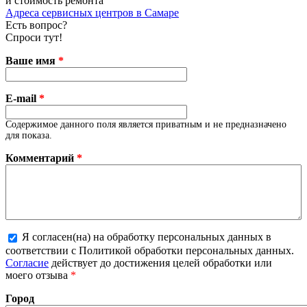
и стоимость ремонта
Адреса сервисных центров в Самаре
Есть вопрос?
Спроси тут!
Ваше имя
*
E-mail
*
Содержимое данного поля является приватным и не предназначено
для показа.
Комментарий
*
Я согласен(на) на обработку персональных данных в
соответствии с Политикой обработки персональных данных.
Более подробная информация о текстовых форматах
Согласие
действует до достижения целей обработки или
моего отзыва
*
Город