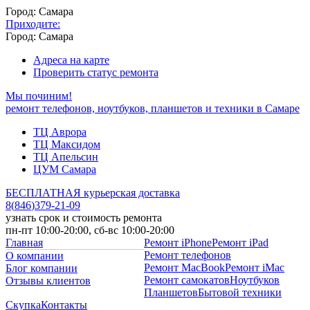
Город: Самара
Приходите:
Город: Самара
Адреса на карте
Проверить статус ремонта
Мы починим!
ремонт телефонов, ноутбуков, планшетов и техники в Самаре
ТЦ Аврора
ТЦ Максидом
ТЦ Апельсин
ЦУМ Самара
БЕСПЛАТНАЯ курьерская доставка
8
(
846
)
379-21-09
узнать срок и стоимость ремонта
пн-пт 10:00-20:00, сб-вс 10:00-20:00
Главная
Ремонт iPhone
Ремонт iPad
Ремонт телефонов
О компании
Ремонт MacBook
Ремонт iMac
Блог компании
Ремонт самокатов
Ноутбуков
Отзывы клиентов
Планшетов
Бытовой техники
Скупка
Контакты