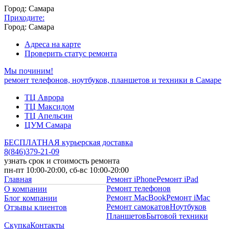
Город: Самара
Приходите:
Город: Самара
Адреса на карте
Проверить статус ремонта
Мы починим!
ремонт телефонов, ноутбуков, планшетов и техники в Самаре
ТЦ Аврора
ТЦ Максидом
ТЦ Апельсин
ЦУМ Самара
БЕСПЛАТНАЯ курьерская доставка
8
(
846
)
379-21-09
узнать срок и стоимость ремонта
пн-пт 10:00-20:00, сб-вс 10:00-20:00
Главная
Ремонт iPhone
Ремонт iPad
Ремонт телефонов
О компании
Ремонт MacBook
Ремонт iMac
Блог компании
Ремонт самокатов
Ноутбуков
Отзывы клиентов
Планшетов
Бытовой техники
Скупка
Контакты