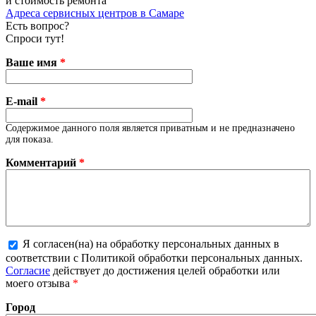
и стоимость ремонта
Адреса сервисных центров в Самаре
Есть вопрос?
Спроси тут!
Ваше имя
*
E-mail
*
Содержимое данного поля является приватным и не предназначено
для показа.
Комментарий
*
Я согласен(на) на обработку персональных данных в
соответствии с Политикой обработки персональных данных.
Более подробная информация о текстовых форматах
Согласие
действует до достижения целей обработки или
моего отзыва
*
Город