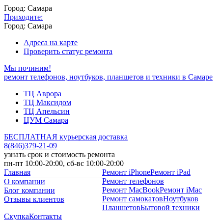
Город: Самара
Приходите:
Город: Самара
Адреса на карте
Проверить статус ремонта
Мы починим!
ремонт телефонов, ноутбуков, планшетов и техники в Самаре
ТЦ Аврора
ТЦ Максидом
ТЦ Апельсин
ЦУМ Самара
БЕСПЛАТНАЯ курьерская доставка
8
(
846
)
379-21-09
узнать срок и стоимость ремонта
пн-пт 10:00-20:00, сб-вс 10:00-20:00
Главная
Ремонт iPhone
Ремонт iPad
Ремонт телефонов
О компании
Ремонт MacBook
Ремонт iMac
Блог компании
Ремонт самокатов
Ноутбуков
Отзывы клиентов
Планшетов
Бытовой техники
Скупка
Контакты