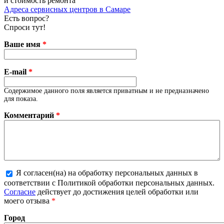
и стоимость ремонта
Адреса сервисных центров в Самаре
Есть вопрос?
Спроси тут!
Ваше имя
*
E-mail
*
Содержимое данного поля является приватным и не предназначено
для показа.
Комментарий
*
Я согласен(на) на обработку персональных данных в
соответствии с Политикой обработки персональных данных.
Более подробная информация о текстовых форматах
Согласие
действует до достижения целей обработки или
моего отзыва
*
Город