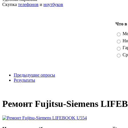
Скупка
телефонов
и
ноутбуков
Что в
Вари
Ме
Ни
Га
Ср
Предыдущие опросы
Результаты
_
Ремонт Fujitsu-Siemens LIF