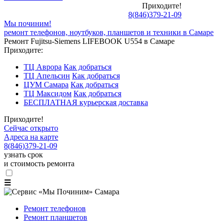
Приходите!
8
(
846
)
379-21-09
Мы починим!
ремонт телефонов, ноутбуков, планшетов и техники в Самаре
Ремонт Fujitsu-Siemens LIFEBOOK U554 в Самаре
Приходите:
ТЦ Аврора
Как добраться
ТЦ Апельсин
Как добраться
ЦУМ Самара
Как добраться
ТЦ Максидом
Как добраться
БЕСПЛАТНАЯ курьерская доставка
Приходите!
Сейчас открыто
Адреса на карте
8
(
846
)
379-21-09
узнать срок
и стоимость ремонта
☰
Ремонт телефонов
Ремонт планшетов