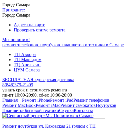
Город: Самара
Приходите:
Город: Самара
Адреса на карте
Проверить статус ремонта
Мы починим!
ремонт телефонов, ноутбуков, планшетов и техники в Самаре
ТЦ Аврора
ТЦ Максидом
ТЦ Апельсин
ЦУМ Самара
БЕСПЛАТНАЯ курьерская доставка
8
(
846
)
379-21-09
узнать срок и стоимость ремонта
пн-пт 10:00-20:00, сб-вс 10:00-20:00
Главная
Ремонт iPhone
Ремонт iPad
Ремонт телефонов
Ремонт MacBook
Ремонт iMac
Ремонт самокатов
Ноутбуков
Планшетов
Бытовой техники
Скупка
Контакты
Ремонт ноутбуков:
ул. Каховская 21 (рядом с ТЦ