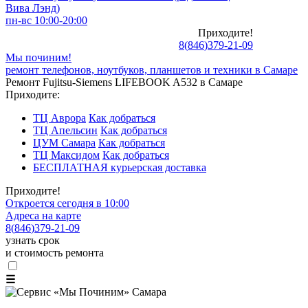
Вива Лэнд)
пн-вс 10:00-20:00
Приходите!
8
(
846
)
379-21-09
Мы починим!
ремонт телефонов, ноутбуков, планшетов и техники в Самаре
Ремонт Fujitsu-Siemens LIFEBOOK A532 в Самаре
Приходите:
ТЦ Аврора
Как добраться
ТЦ Апельсин
Как добраться
ЦУМ Самара
Как добраться
ТЦ Максидом
Как добраться
БЕСПЛАТНАЯ курьерская доставка
Приходите!
Откроется сегодня в 10:00
Адреса на карте
8
(
846
)
379-21-09
узнать срок
и стоимость ремонта
☰