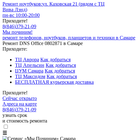
Ремонт ноутбуков:
ул. Каховская 21 (рядом с ТЦ
Вива Лэнд)
пн-вс 10:00-20:00
Приходите!
8
(
846
)
379-21-09
Мы починим!
ремонт телефонов, ноутбуков, планшетов и техники в Самаре
Ремонт DNS Office 0802871 в Самаре
Приходите:
ТЦ Аврора
Как добраться
ТЦ Апельсин
Как добраться
ЦУМ Самара
Как добраться
ТЦ Максидом
Как добраться
БЕСПЛАТНАЯ курьерская доставка
Приходите!
Сейчас открыто
Адреса на карте
8
(
846
)
379-21-09
узнать срок
и стоимость ремонта
☰