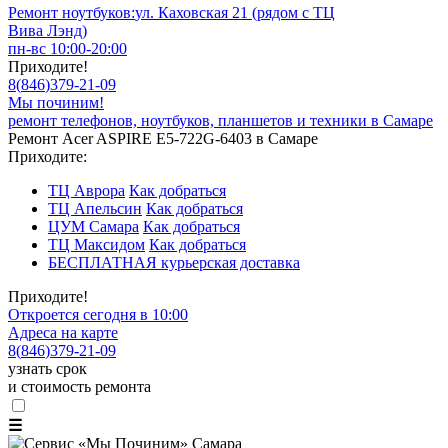
Ремонт ноутбуков:
ул. Каховская 21 (рядом с ТЦ
Вива Лэнд)
пн-вс 10:00-20:00
Приходите!
8
(
846
)
379-21-09
Мы починим!
ремонт телефонов, ноутбуков, планшетов и техники в Самаре
Ремонт Acer ASPIRE E5-722G-6403 в Самаре
Приходите:
ТЦ Аврора
Как добраться
ТЦ Апельсин
Как добраться
ЦУМ Самара
Как добраться
ТЦ Максидом
Как добраться
БЕСПЛАТНАЯ курьерская доставка
Приходите!
Откроется сегодня в 10:00
Адреса на карте
8
(
846
)
379-21-09
узнать срок
и стоимость ремонта
☰