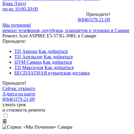
Вива Лэнд)
пн-вс 10:00-20:00
Приходите!
8
(
846
)
379-21-09
Мы починим!
ремонт телефонов, ноутбуков, планшетов и техники в Самаре
Ремонт Acer ASPIRE E5-573G-39RL в Самаре
Приходите:
ТЦ Аврора
Как добраться
ТЦ Апельсин
Как добраться
ЦУМ Самара
Как добраться
ТЦ Максидом
Как добраться
БЕСПЛАТНАЯ курьерская доставка
Приходите!
Сейчас открыто
Адреса на карте
8
(
846
)
379-21-09
узнать срок
и стоимость ремонта
☰