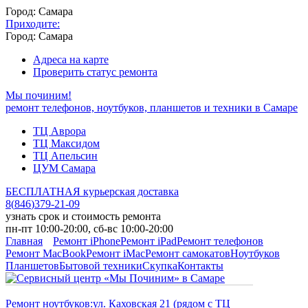
Город: Самара
Приходите:
Город: Самара
Адреса на карте
Проверить статус ремонта
Мы починим!
ремонт телефонов, ноутбуков, планшетов и техники в Самаре
ТЦ Аврора
ТЦ Максидом
ТЦ Апельсин
ЦУМ Самара
БЕСПЛАТНАЯ курьерская доставка
8
(
846
)
379-21-09
узнать срок и стоимость ремонта
пн-пт 10:00-20:00, сб-вс 10:00-20:00
Главная
Ремонт iPhone
Ремонт iPad
Ремонт телефонов
Ремонт MacBook
Ремонт iMac
Ремонт самокатов
Ноутбуков
Планшетов
Бытовой техники
Скупка
Контакты
Ремонт ноутбуков:
ул. Каховская 21 (рядом с ТЦ