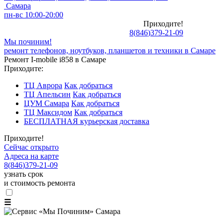
Самара
пн-вс 10:00-20:00
Приходите!
8
(
846
)
379-21-09
Мы починим!
ремонт телефонов, ноутбуков, планшетов и техники в Самаре
Ремонт I-mobile i858 в Самаре
Приходите:
ТЦ Аврора
Как добраться
ТЦ Апельсин
Как добраться
ЦУМ Самара
Как добраться
ТЦ Максидом
Как добраться
БЕСПЛАТНАЯ курьерская доставка
Приходите!
Сейчас открыто
Адреса на карте
8
(
846
)
379-21-09
узнать срок
и стоимость ремонта
☰