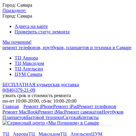
Город: Самара
Приходите:
Город: Самара
Адреса на карте
Проверить статус ремонта
Мы починим!
ремонт телефонов, ноутбуков, планшетов и техники в Самаре
ТЦ Аврора
ТЦ Максидом
ТЦ Апельсин
ЦУМ Самара
БЕСПЛАТНАЯ курьерская доставка
8
(
846
)
379-21-09
узнать срок и стоимость ремонта
пн-пт 10:00-20:00, сб-вс 10:00-20:00
Главная
Ремонт iPhone
Ремонт iPad
Ремонт телефонов
Ремонт MacBook
Ремонт iMac
Ремонт самокатов
Ноутбуков
Планшетов
Бытовой техники
Скупка
Контакты
ТЦ Аврора
ТЦ Максидом
ТЦ Апельсин
ЦУМ