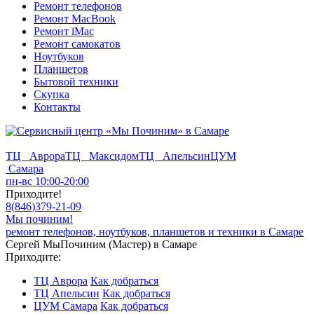
Ремонт телефонов
Ремонт MacBook
Ремонт iMac
Ремонт самокатов
Ноутбуков
Планшетов
Бытовой техники
Скупка
Контакты
ТЦ Аврора
ТЦ Максидом
ТЦ Апельсин
ЦУМ
Самара
пн-вс 10:00-20:00
Приходите!
8
(
846
)
379-21-09
Мы починим!
ремонт телефонов, ноутбуков, планшетов и техники в Самаре
Сергей МыПочиним (Мастер) в Самаре
Приходите:
ТЦ Аврора
Как добраться
ТЦ Апельсин
Как добраться
ЦУМ Самара
Как добраться