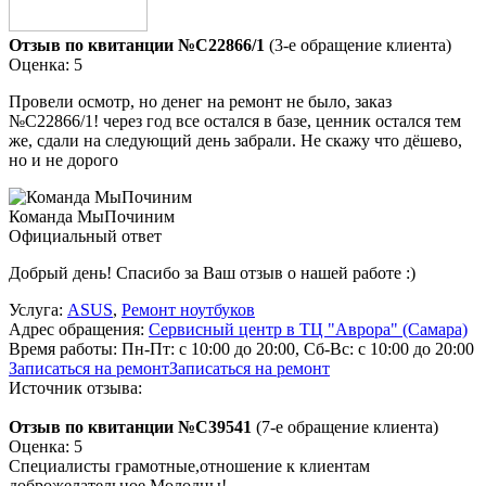
Отзыв по квитанции №C22866/1
(3-е обращение клиента)
Оценка: 5
Провели осмотр, но денег на ремонт не было, заказ
№С22866/1! через год все остался в базе, ценник остался тем
же, сдали на следующий день забрали. Не скажу что дёшево,
но и не дорого
Команда МыПочиним
Официальный ответ
Добрый день! Спасибо за Ваш отзыв о нашей работе :)
Услуга:
ASUS
,
Ремонт ноутбуков
Адрес обращения:
Сервисный центр в ТЦ "Аврора" (Самара)
Время работы:
Пн-Пт: с 10:00 до 20:00, Сб-Вс: с 10:00 до 20:00
Записаться на ремонт
Записаться на ремонт
Источник отзыва:
Отзыв по квитанции №C39541
(7-е обращение клиента)
Оценка: 5
Специалисты грамотные,отношение к клиентам
доброжелательное.Молодцы!