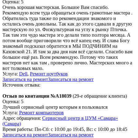
Оценка: 5
Очень хорошая мастерская. Большое Вам спасибо.
Рекомендую всем туда обращаться очень грамотные мастера .
Обратились туда также по рекомендации знакомого и
остались очень довольны. Так как до этого сдавали в другую
мастерскую по ул. Физкультурная на углу к рынку Птичка.
Так там эти чудо мастера эго делали типо полтора месяца. А
потом вообще приговорили что всё капец ему. И слава Богу
знакомый подсказал обратится в МЫ ПОДЧИНИМ на
Каховской 21. И там за два дня нам всё сделали. Спасибо вам
большое ещё раз. Всем рекомендую. Потому что таких
мастеров нет как там , проверено лично. Мастерских много а
вот толковых мало.
Услуга:
Dell
,
Ремонт ноутбуков
Записаться на ремонт
Записаться на ремонт
Источник отзыва:
Отзыв по квитанции №A18039
(29-е обращение клиента)
Оценка: 5
Лучший сервисный центр которым я пользовался
Услуга:
Ремонт компьютеров
Адрес обращения:
Сервисный центр в ЦУМ «Самара»
(Самара)
Время работы:
Пн-Сб: с 10:00 до 19:45, Вс: с 10:00 до 18:45
Записаться на ремонт
Записаться на ремонт