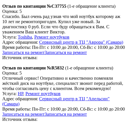
Отзыв по квитанции №C37755
(1-е обращение клиента)
Оценка: 5
Спасибо. Был очень рад узнав что мой ноутбук которому аж
10 лет не ремонтопригоден. Купил уже новый. За
диагностику 0 руб. Если что буду обращаться к Вам. С
уважением Ваш клиент Виктор.
Услуга:
Toshiba
,
Ремонт ноутбуков
Адрес обращения:
Сервисный центр в ТЦ "Аврора" (Самара)
Время работы:
Пн-Пт: с 10:00 до 20:00, Сб-Вс: с 10:00 до 20:00
Записаться на ремонт
Записаться на ремонт
Источник отзыва:
Отзыв по квитанции №R5832
(1-е обращение клиента)
Оценка: 5
Отличный сервис! Оперативно и качественно поменяли
жёсткий диск на ноутбуке, специалист звонит перед работой,
чтобы согласовать цену с клиентом. Всем рекомендую!
Услуга:
HP
,
Ремонт ноутбуков
Адрес обращения:
Сервисный центр в ТЦ "Апельсин"
(Самара)
Время работы:
Пн-Пт: с 10:00 до 20:00, Сб-Вс: с 10:00 до 20:00
Записаться на ремонт
Записаться на ремонт
Источник отзыва: