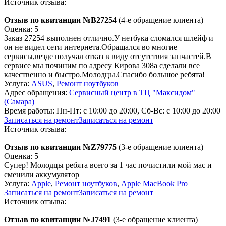
Источник отзыва:
Отзыв по квитанции №B27254
(4-е обращение клиента)
Оценка: 5
Заказ 27254 выполнен отлично.У нетбука сломался шлейф и
он не видел сети интернета.Обращался во многие
сервисы,везде получал отказ в виду отсутствия запчастей.В
сервисе мы починим по адресу Кирова 308а сделали все
качественно и быстро.Молодцы.Спасибо большое ребята!
Услуга:
ASUS
,
Ремонт ноутбуков
Адрес обращения:
Сервисный центр в ТЦ "Максидом"
(Самара)
Время работы:
Пн-Пт: с 10:00 до 20:00, Сб-Вс: с 10:00 до 20:00
Записаться на ремонт
Записаться на ремонт
Источник отзыва:
Отзыв по квитанции №Z79775
(3-е обращение клиента)
Оценка: 5
Супер! Молодцы ребята всего за 1 час почистили мой мас и
сменили аккумулятор
Услуга:
Apple
,
Ремонт ноутбуков
,
Apple MacBook Pro
Записаться на ремонт
Записаться на ремонт
Источник отзыва:
Отзыв по квитанции №J7491
(3-е обращение клиента)