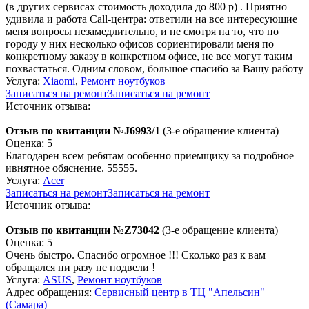
(в других сервисах стоимость доходила до 800 р) . Приятно
удивила и работа Call-центра: ответили на все интересующие
меня вопросы незамедлительно, и не смотря на то, что по
городу у них несколько офисов сориентировали меня по
конкретному заказу в конкретном офисе, не все могут таким
похвастаться. Одним словом, большое спасибо за Вашу работу
Услуга:
Xiaomi
,
Ремонт ноутбуков
Записаться на ремонт
Записаться на ремонт
Источник отзыва:
Отзыв по квитанции №J6993/1
(3-е обращение клиента)
Оценка: 5
Благодарен всем ребятам особенно приемщику за подробное
ивнятное обяснение. 55555.
Услуга:
Acer
Записаться на ремонт
Записаться на ремонт
Источник отзыва:
Отзыв по квитанции №Z73042
(3-е обращение клиента)
Оценка: 5
Очень быстро. Спасибо огромное !!! Сколько раз к вам
обращался ни разу не подвели !
Услуга:
ASUS
,
Ремонт ноутбуков
Адрес обращения:
Сервисный центр в ТЦ "Апельсин"
(Самара)