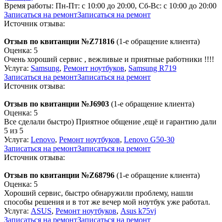
Время работы:
Пн-Пт: с 10:00 до 20:00, Сб-Вс: с 10:00 до 20:00
Записаться на ремонт
Записаться на ремонт
Источник отзыва:
Отзыв по квитанции №Z71816
(1-е обращение клиента)
Оценка: 5
Очень хороший сервис , вежливые и приятные работники !!!!
Услуга:
Samsung
,
Ремонт ноутбуков
,
Samsung R719
Записаться на ремонт
Записаться на ремонт
Источник отзыва:
Отзыв по квитанции №J6903
(1-е обращение клиента)
Оценка: 5
Все сделали быстро) Приятное общение ,ещё и гарантию дали
5 из 5
Услуга:
Lenovo
,
Ремонт ноутбуков
,
Lenovo G50-30
Записаться на ремонт
Записаться на ремонт
Источник отзыва:
Отзыв по квитанции №Z68796
(1-е обращение клиента)
Оценка: 5
Хороший сервис, быстро обнаружили проблему, нашли
способы решения и в тот же вечер мой ноутбук уже работал.
Услуга:
ASUS
,
Ремонт ноутбуков
,
Asus k75vj
Записаться на ремонт
Записаться на ремонт